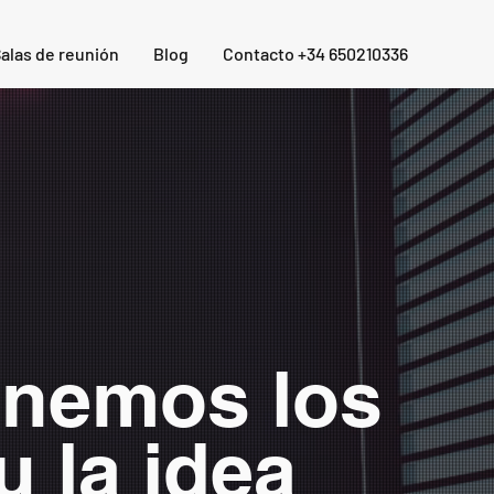
alas de reunión
Blog
Contacto +34 650210336
onemos los
u la idea