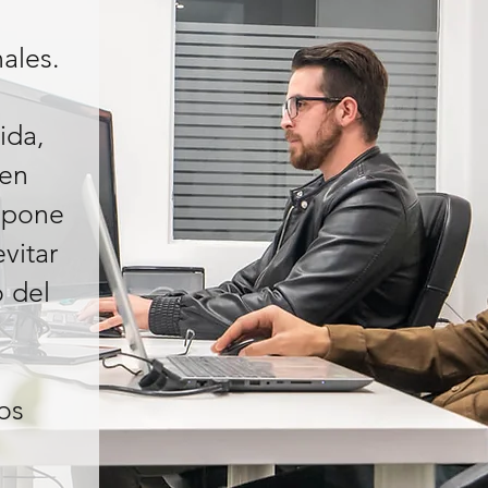
ales.
ida,
ten
ispone
vitar
 del
os