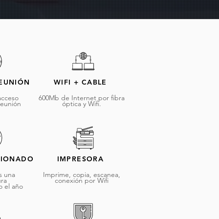
REUNIÓN
WIFI + CABLE
acceso
600Mb de Internet por fibra
 reunión
óptica y Wifi.
CIONADO
IMPRESORA
 una
Imprime, copia, escanea,
ura
conexión por Wifi
 el año