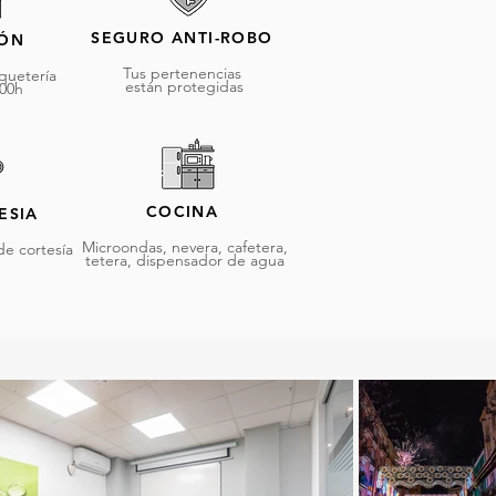
SEGURO ANTI-ROBO
IÓN
Tus pertenencias
quetería
están
protegidas
:00h
COCINA
ESIA
Microondas, nevera, cafetera,
de cortesía
tetera, dispensador de agua