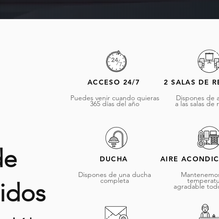
ACCESO 24/7
2 SALAS DE 
Puedes venir cuando quieras
Dispones de 
365 días del año
a las salas de
de
DUCHA
AIRE ACONDI
Dispones de una ducha
Mantenemos
completa
temperat
uidos
agradable todo