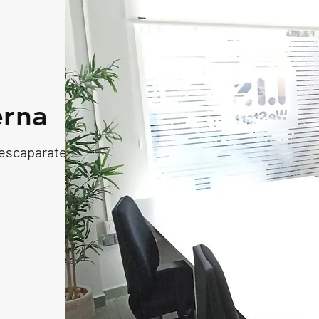
erna
 escaparate,