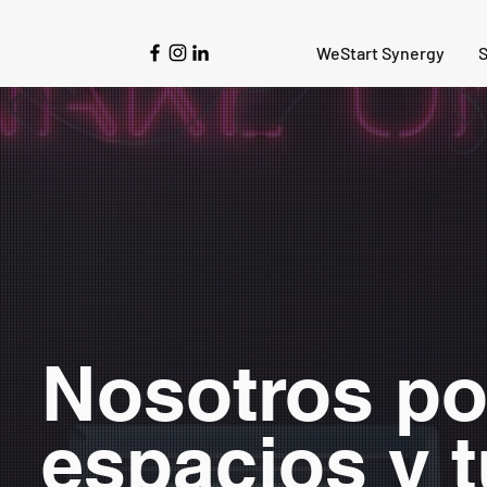
WeStart Synergy
S
Nosotros p
espacios y t