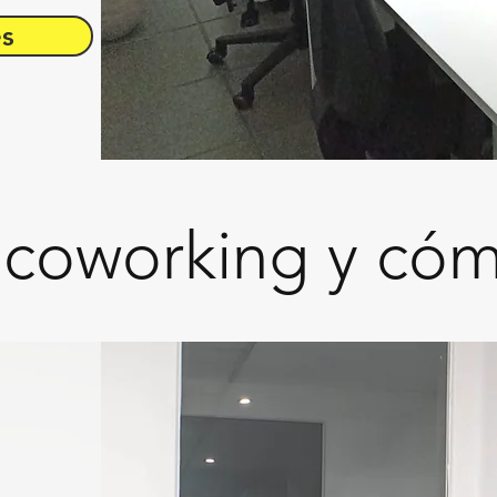
es
 coworking y cóm