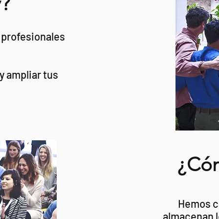
y?
s profesionales
y ampliar tus
¿Cóm
Hemos cr
almacenan l