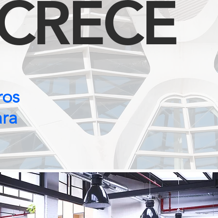
 CRECE
ros
ara