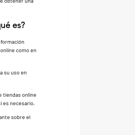
ue obtener una 
qué es?
nformación 
 online como en 
ra su uso en 
 tiendas online 
i es necesario.
nte sobre el 