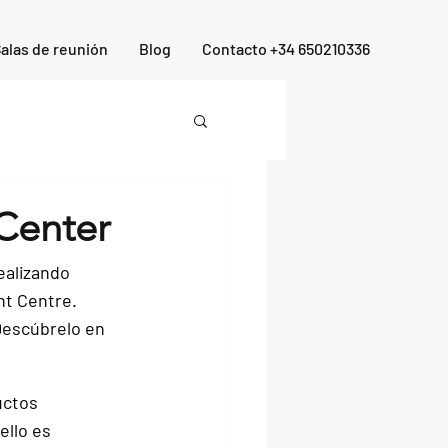
alas de reunión
Blog
Contacto +34 650210336
Center
ealizando 
nt Centre. 
escúbrelo en 
ctos 
llo 
es 