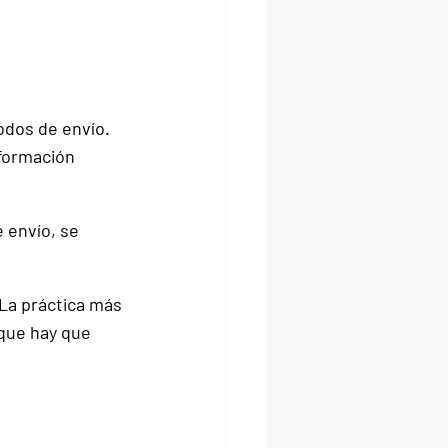
todos de envío
. 
formación 
 envío, se 
 La práctica más 
 que hay que 