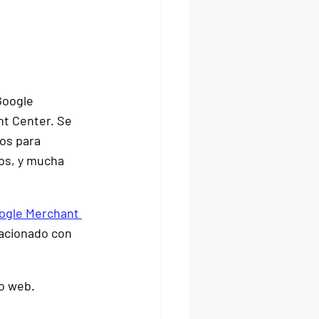
Google 
nt Center
. Se 
os para 
os, y mucha 
ogle Merchant 
lacionado con 
io web.