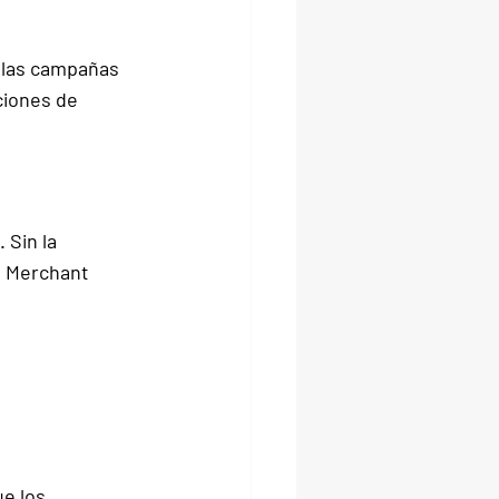
 las campañas 
ciones de 
. Sin la 
e Merchant 
e los 