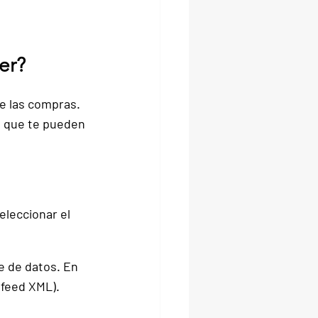
er?
e las compras. 
 que te pueden 
leccionar el 
e de datos. En 
 feed XML).