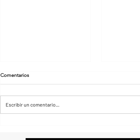
Comentarios
Escribir un comentario...
Descubriendo las Ventajas de
Los Mejores
los Coworking en Valencia
Coworking e