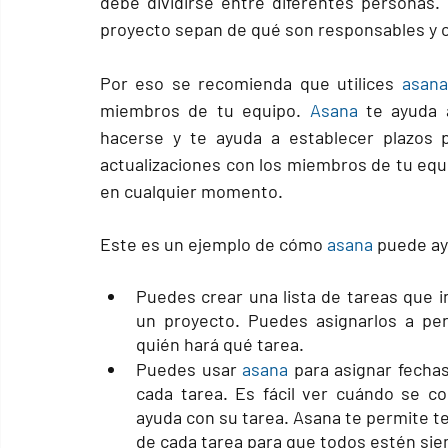
debe dividirse entre diferentes personas.
proyecto sepan de qué son responsables y c
Por eso se recomienda que utilices 
asana
miembros de tu equipo. 
Asana
 te ayuda 
hacerse y te ayuda a establecer plazos 
actualizaciones con los miembros de tu equ
en cualquier momento.
Este es un ejemplo de cómo 
asana
 puede ay
Puedes crear una 
lista de tareas
 que i
un proyecto. Puedes asignarlos a per
quién hará qué tarea.
Puedes usar 
asana
 para asignar f
echas
cada tarea. Es fácil ver cuándo se co
ayuda con su tarea. Asana te permite t
de cada tarea para que todos estén sie