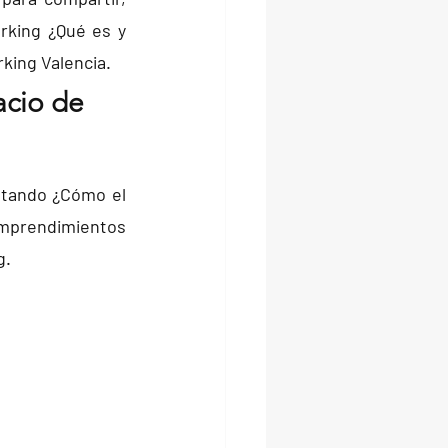
king ¿Qué es y 
king Valencia.
acio de 
ntando ¿Cómo el 
mprendimientos 
g.