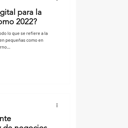
gital para la
omo 2022?
odo lo que se refiere a la
o en pequeñas como en
no...
nte
 de negocios