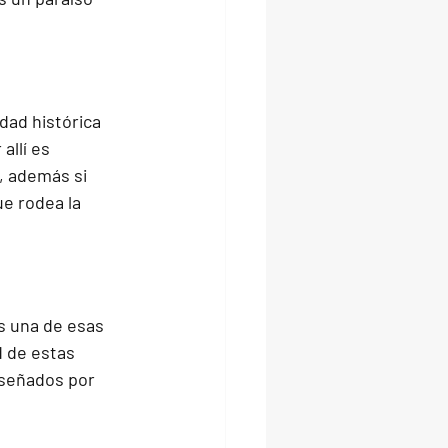
dad histórica 
llí es 
, además si 
e rodea la 
s una de esas 
 de estas 
señados por 