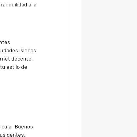
ranquilidad a la 
ntes 
udades isleñas 
rnet decente, 
u estilo de 
ticular Buenos 
us gentes, 