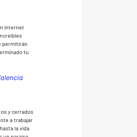
n internet 
ncreíbles 
 permitirán 
terminado tu 
Valencia
os y cerrados 
te a trabajar 
asta la vida 
s un paraíso 