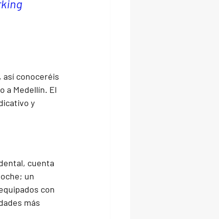
king 
 así conoceréis 
 a Medellín. El 
icativo y 
dental, cuenta 
noche; un 
 equipados con 
udades más 