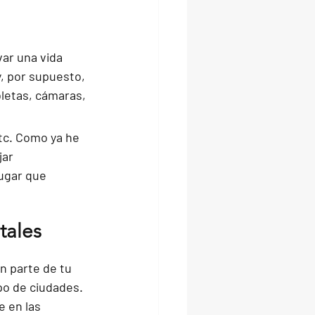
ar una vida 
y, por supuesto, 
letas, cámaras, 
c. Como ya he 
ar 
ugar que 
tales
n parte de tu 
po de ciudades. 
 en las 