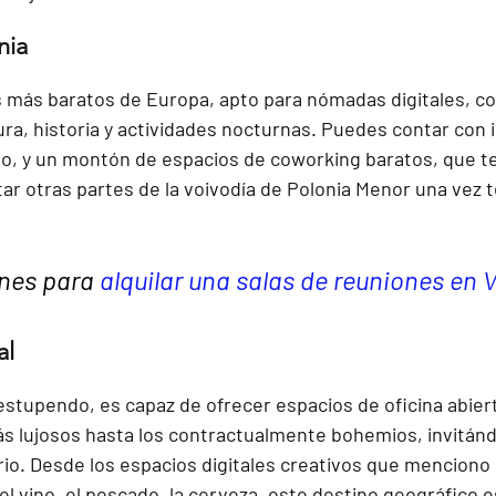
nia
s más baratos de Europa, apto para nómadas digitales, co
tura, historia y actividades nocturnas. Puedes contar con i
to, y un montón de espacios de coworking baratos, que te
tar otras partes de la voivodía de Polonia Menor una vez 
nes para 
alquilar una salas de reuniones en 
al
stupendo, es capaz de ofrecer espacios de oficina abiert
s lujosos hasta los contractualmente bohemios, invitándo
rio. Desde los espacios digitales creativos que menciono h
 el vino, el pescado, la cerveza, este destino geográfico e