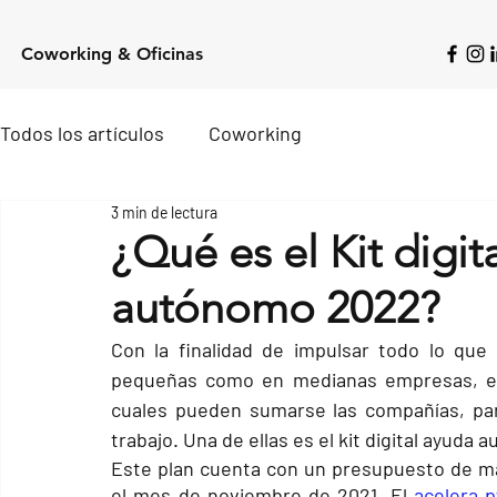
Coworking & Oficinas
Todos los artículos
Coworking
3 min de lectura
¿Qué es el Kit digit
autónomo 2022?
Con la finalidad de impulsar todo lo que s
pequeñas como en medianas empresas, el 
cuales pueden sumarse las compañías, para
trabajo. Una de ellas es el kit digital ayuda
Este plan cuenta con un presupuesto de más
el mes de noviembre de 2021. El
acelera p