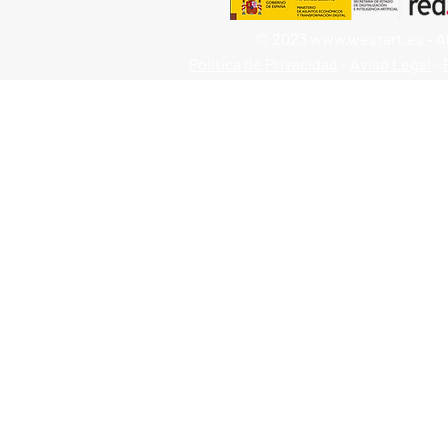
© 2023
www.westart.es
- A
Política de Privacidad
-
Aviso Legal
-